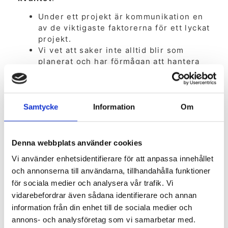
Under ett projekt är kommunikation en
av de viktigaste faktorerna för ett lyckat
projekt.
Vi vet att saker inte alltid blir som
planerat och har förmågan att hantera
oväntade utmaningar som kan uppstå
under projektets gång.
Allt arbete utförs med högsta precision
och omsorg för att säkerställa att
Samtycke
Information
Om
projekten överensstämmer med
kundens förväntningar.
Denna webbplats använder cookies
Kanmark är ett företag du kan lita på för att
Vi använder enhetsidentifierare för att anpassa innehållet
utföra högkvalitativa mark- och
och annonserna till användarna, tillhandahålla funktioner
anläggningsprojekt med ett starkt
för sociala medier och analysera vår trafik. Vi
kundfokus.
vidarebefordrar även sådana identifierare och annan
information från din enhet till de sociala medier och
annons- och analysföretag som vi samarbetar med.