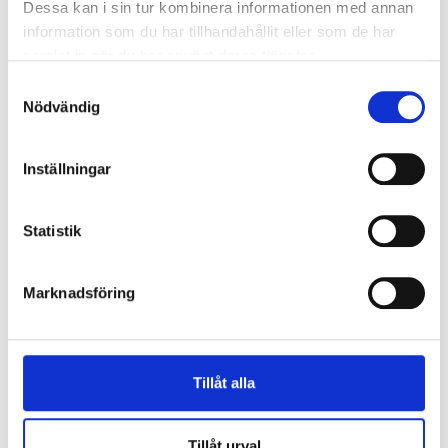
Dessa kan i sin tur kombinera informationen med annan
information som du har tillhandahållit eller som de har
samlat in när du har använt deras tjänster.
Samtyckesval
Vi finns i Alafors nära Göteborg
Nödvändig
Kanmark har sitt säte och utgår från Alafors
i Ale kommun i närheten av Göteborg och
Inställningar
utför i synnerhet projekt mellan Mölndal och
Uddevalla.
Statistik
Kanmark är det lokala företaget för alla dina
mark- och anläggningsbehov. Våra kunder
finns representerade inom hela spektrat, allt
Marknadsföring
ifrån privatpersoner till de stora
byggbolagen.
Tillåt alla
KONTAKTA OSS
Tillåt urval