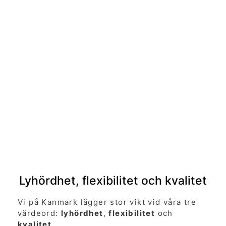
Kanmark AB
DET LOKALA FÖRETAGET FÖR ALLA DINA
MARK- OCH ANLÄGGNINGSBEHOV
Lyhördhet, flexibilitet och kvalitet
Vi på Kanmark lägger stor vikt vid våra tre
värdeord:
lyhördhet
,
flexibilitet
och
kvalitet
.